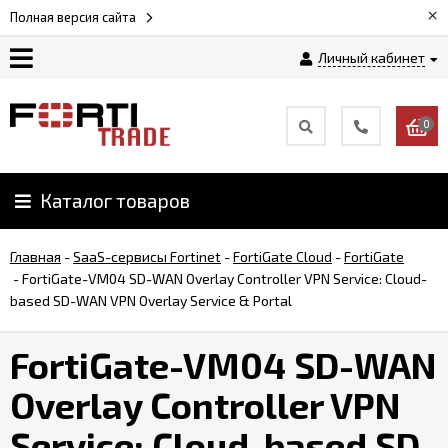
×
Полная версия сайта
Личный кабинет
Магазин
0
Новости
Каталог товаров
Услуги
Главная
-
SaaS-сервисы Fortinet
-
FortiGate Cloud
-
FortiGate
Как
-
FortiGate-VM04 SD-WAN Overlay Controller VPN Service: Cloud-
заказать
based SD-WAN VPN Overlay Service & Portal
FortiGate-VM04 SD-WAN
Доставка
и
Overlay Controller VPN
оплата
Service: Cloud-based SD-