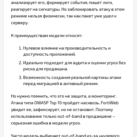
анализирует его, формирует события, пишет логи,
реагирует на сигнатуры. Но заблокировать атаку в этом
режиме нельзя физически, так как пакет уже ушел к
серверу.
К преимуществам модели относят:
Нулевое влияние на производительность и
доступность приложений.
Идеально подходит для аудита и оценки угроз без
риска для продакшна.
Возможность создания реальной картины атаки
перед миграцией в активный режим.
Но нужно помнить, что это не защита, а мониторинг.
Атака типа OWASP Top 10 пройдет насквозь. FortiWeb
увидит ее, зафиксирует, но не остановит. Поэтому
использование только out-of-band в продакшене –
серьезная ошибка в модели угроз.
Часто модель выбирают out-of-band из-за «нулевого