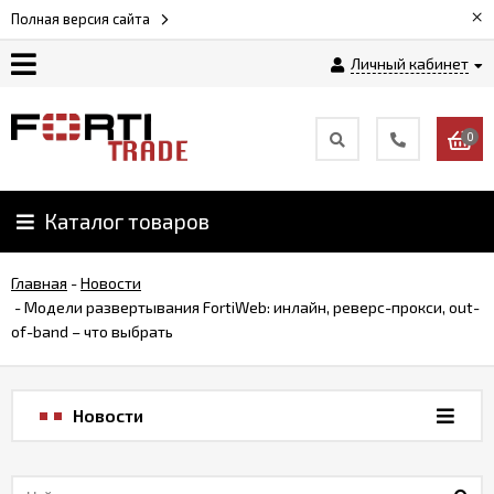
×
Полная версия сайта
Личный кабинет
Магазин
0
Новости
Каталог товаров
Услуги
Главная
-
Новости
Как
-
Модели развертывания FortiWeb: инлайн, реверс-прокси, out-
заказать
of-band – что выбрать
Доставка
Новости
и
оплата