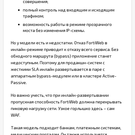
совершения;
полный контроль над входящим и исходящим
трафиком;
возможность работы в режиме прозрачного
моста без изменения IP-схемы.
Но у модели есть и недостатки. Отказ FortiWeb в
инлайн-режиме приводит к отказу всего сервиса. Без
обходного маршрута (bypass) приложение станет
недоступным. Поэтому для продакшн-систем с
жесткими SLA инлайн развертывается в паре с
аппаратным bypass-модулем или в кластере Active-
Passive.
Но важно учесть, что при инлайн-развертывании
пропускная способность FortiWeb должна перекрывать
пиковую нагрузку сети. Узкое горлышко здесь – сам
WAF.
Такая модель подходит банкам, платежным системам,
медицинским порталам. Он также используется