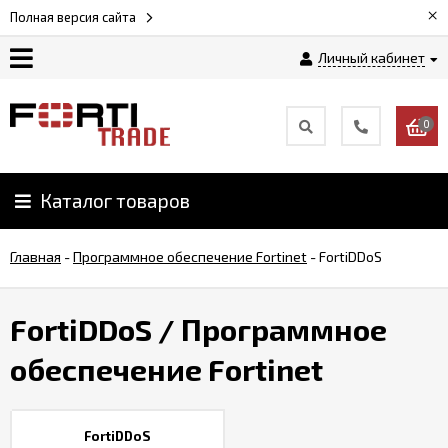
×
Полная версия сайта
Личный кабинет
Магазин
0
Новости
Каталог товаров
Услуги
Главная
-
Программное обеспечение Fortinet
-
FortiDDoS
Как
заказать
FortiDDoS
/ Программное
Доставка
обеспечение Fortinet
и
оплата
FortiDDoS