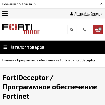
×
Полная версия сайта
Личный кабинет
Магазин
0
Новости
Каталог товаров
Услуги
Главная
-
Программное обеспечение Fortinet
-
FortiDeceptor
Как
заказать
FortiDeceptor
/
Доставка
Программное обеспечение
и
оплата
Fortinet