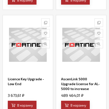
В корзину
В корзину
Licence Key Upgrade -
AscenLink 5000
Low End
Upgrade license for AL-
5000 to increase
throughput to 1Gbps
3 673,61
₽
489 464,01
₽
В корзину
В корзину