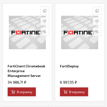
FortiClient Chromebook
FortiDeploy
Enterprise
Management Server
License for 100 users
34 986,71
₽
6 997,35
₽
Chromebook Enterprise
Management Server
В корзину
В корзину
License subscription for
100 ChromeOS users.
Includes 24x7 support