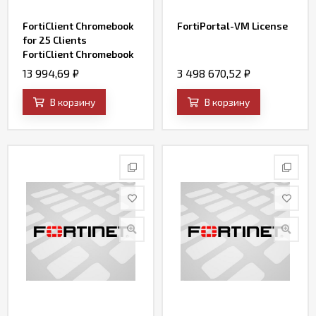
FortiClient Chromebook
FortiPortal-VM License
for 25 Clients
FortiClient Chromebook
license subscription for
13 994,69
₽
3 498 670,52
₽
25 Chrome OS users.
Includes Web Filter,
В корзину
В корзину
Central Management
and 24x7 Support.