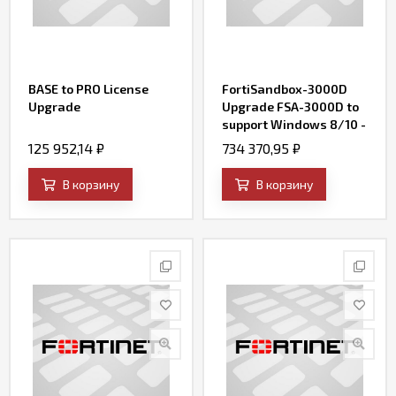
BASE to PRO License
FortiSandbox-3000D
Upgrade
Upgrade FSA-3000D to
support Windows 8/10 -
Win8 / Win10 license
125 952,14
₽
734 370,95
₽
included
В корзину
В корзину