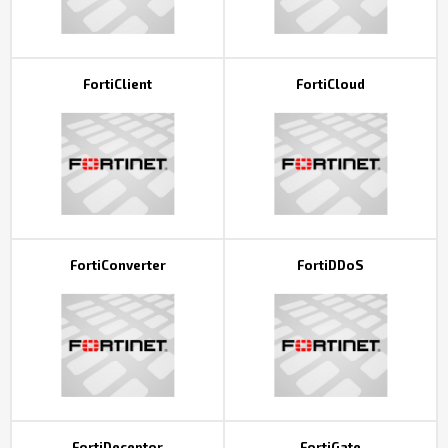
FortiClient
FortiCloud
FortiConverter
FortiDDoS
FortiDeceptor
FortiGate