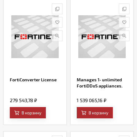
FortiConverter License
Manages 1- unlimited
FortiDDoS appliances.
279 543,78
₽
1 539 065,16
₽
В корзину
В корзину