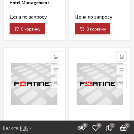
Hotel Management
Цена по запросу
Цена по запросу
В корзину
В корзину
0
0
0
0
Central Manager VM for
FortiCache-VM04
Валюта:
RUB
Unlimited FortiWeb