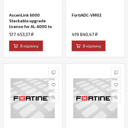
AscenLink 6000
FortiADC-VM02
Stackable upgrade
license for AL-6000 to
increase throughput to
517 453,37
₽
419 840,47
₽
2Gbps (buy 1) or 3Gbps
(buy 2)
В корзину
В корзину