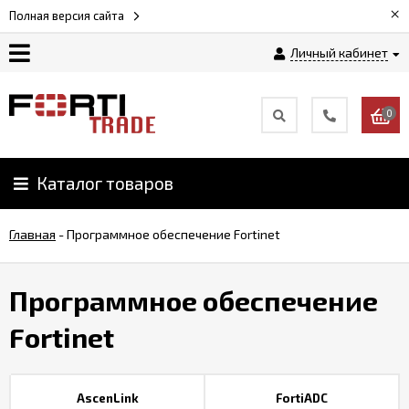
×
Полная версия сайта
Личный кабинет
Магазин
0
Новости
Каталог товаров
Услуги
Главная
-
Программное обеспечение Fortinet
Как
заказать
Программное обеспечение
Доставка
Fortinet
и
оплата
AscenLink
FortiADC