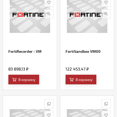
FortiRecorder - VM
FortiSandbox VM00
83 898,13
₽
122 453,47
₽
В корзину
В корзину