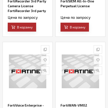
FortiRecorder 3rd Party
FortiSIEM All-In-One
Camera License
Perpetual License
FortiRecorder 3rd party
external camera
Цена по запросу
Цена по запросу
license.
В корзину
В корзину
FortiVoice Enterprise -
FortiWAN-VM02