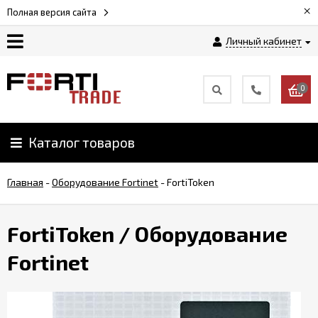
×
Полная версия сайта
Личный кабинет
Магазин
0
Новости
Каталог товаров
Услуги
Главная
-
Оборудование Fortinet
-
FortiToken
Как
заказать
FortiToken
/ Оборудование
Доставка
Fortinet
и
оплата