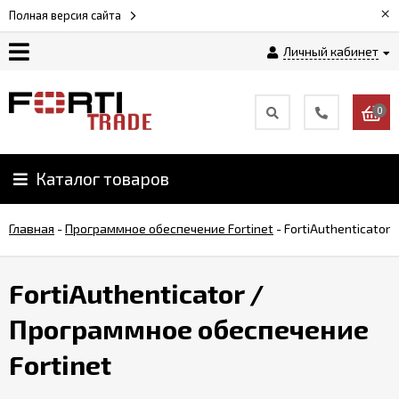
×
Полная версия сайта
Личный кабинет
Магазин
0
Новости
Каталог товаров
Услуги
Главная
-
Программное обеспечение Fortinet
-
FortiAuthenticator
Как
заказать
FortiAuthenticator
/
Доставка
Программное обеспечение
и
оплата
Fortinet