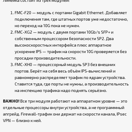
Линейка состоит из трёх модулей:
FMC-F20 — модуль с портами Gigabit Ethernet. Добавляет
подключения там, где штатных портов уже недостаточно,
но переход на 10G пока не нужен.
FMC-XG2 — модуль с двумя портами 10Gb/s SFP+ и
собственным процессором безопасности SP2. Два
высокоскоростных интерфейса плюс аппаратное
ускорение IPS — трафик на скорости 10G проверяется без
просадки производительности.
FMC-XH0 — процессорный модуль SP3 без внешних
портов. Берёт на себя весь объём IPS-вычислений и
равномерно распределяет трафик по ядрам устройства.
Ставится туда, где порты не нужны, а производительность
на инспекцию трафика надо поднять серьёзно.
ВАЖНО!
Все три модуля работают на аппаратном уровне — это
отдельные процессоры внутри устройства, а не программный
апгрейд. Firewall-трафик они держат на скорости канала, IPsec
VPN — близко к ней.