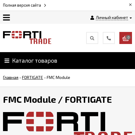
×
Полная версия сайта
Личный кабинет
Магазин
0
Новости
Каталог товаров
Услуги
Главная
-
FORTIGATE
-
FMC Module
Как
заказать
FMC Module
/ FORTIGATE
Доставка
и
оплата