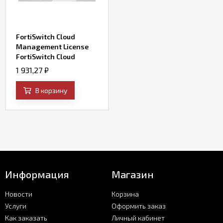
FortiSwitch Cloud
Management License
FortiSwitch Cloud
Management License
1 931,27
₽
subscription
В корзину
Информация
Магазин
Новости
Корзина
Услуги
Оформить заказ
Как заказать
Личный кабинет