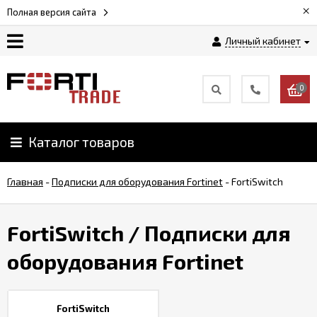
×
Полная версия сайта
Личный кабинет
Магазин
0
Новости
Каталог товаров
Услуги
Главная
-
Подписки для оборудования Fortinet
-
FortiSwitch
Как
заказать
FortiSwitch
/ Подписки для
Доставка
оборудования Fortinet
и
оплата
FortiSwitch