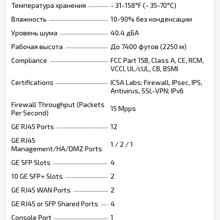
Температура хранения
- 31-158°F (- 35-70°C)
Влажность
10-90% без конденсации
Уровень шума
40.4 дБА
Рабочая высота
До 7400 футов (2250 м)
Compliance
FCC Part 15B, Class A, CE, RCM,
VCCI, UL/cUL, CB, BSMI
Certifications
ICSA Labs: Firewall, IPsec, IPS,
Antivirus, SSL-VPN; IPv6
Firewall Throughput (Packets
15 Mpps
Per Second)
GE RJ45 Ports
12
GE RJ45
1 / 2 / 1
Management/HA/DMZ Ports
GE SFP Slots
4
10 GE SFP+ Slots
2
GE RJ45 WAN Ports
2
GE RJ45 or SFP Shared Ports
4
Console Port
1