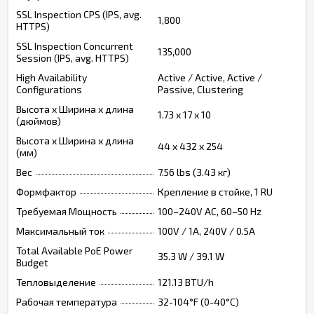
SSL Inspection CPS (IPS, avg.
1,800
HTTPS)
SSL Inspection Concurrent
135,000
Session (IPS, avg. HTTPS)
High Availability
Active / Active, Active /
Configurations
Passive, Clustering
Высота x Ширина х длина
1.73 x 17 x 10
(дюймов)
Высота x Ширина х длина
44 x 432 x 254
(мм)
Вес
7.56 lbs (3.43 кг)
Формфактор
Крепление в стойке, 1 RU
Требуемая Мощность
100–240V AC, 60–50 Hz
Максимальный ток
100V / 1A, 240V / 0.5A
Total Available PoE Power
35.3 W / 39.1 W
Budget
Тепловыделение
121.13 BTU/h
Рабочая температура
32-104°F (0-40°C)