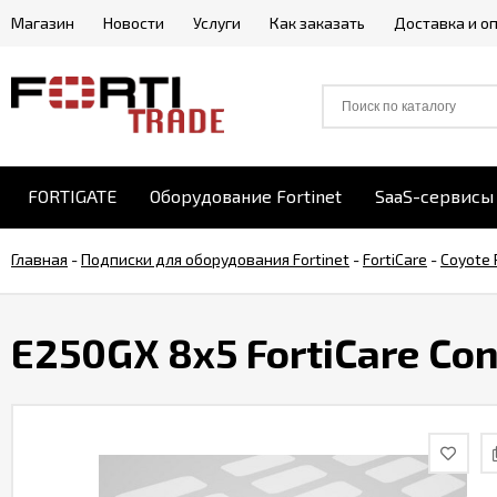
Магазин
Новости
Услуги
Как заказать
Доставка и о
FORTIGATE
Оборудование Fortinet
SaaS-сервисы 
Главная
-
Подписки для оборудования Fortinet
-
FortiCare
-
Coyote 
E250GX 8x5 FortiCare Con