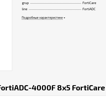
grup
FortiCare
line
FortiADC
Подробные характеристики
ortiADC-4000F 8x5 FortiCare