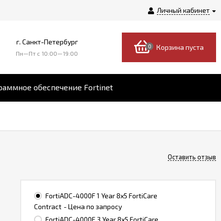
Личный кабинет
г. Санкт-Петербург
0
Корзина пуста
Пн—Пт c 10:00—19:00
аммное обеспечение Fortinet
Оставить отзыв
FortiADC-4000F 1 Year 8x5 FortiCare
Contract
- Цена по запросу
FortiADC-4000F 3 Year 8x5 FortiCare