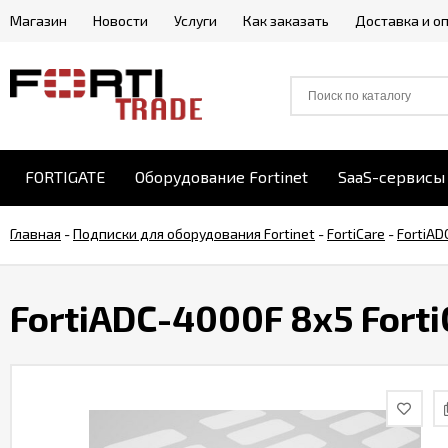
Магазин
Новости
Услуги
Как заказать
Доставка и о
FORTIGATE
Оборудование Fortinet
SaaS-сервисы 
Главная
-
Подписки для оборудования Fortinet
-
FortiCare
-
FortiAD
FortiADC-4000F 8x5 Forti