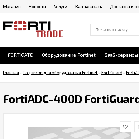
Магазин
Новости
Услуги
Как заказать
Доставка и о
FORTIGATE
Оборудование Fortinet
SaaS-сервисы 
Главная
-
Подписки для оборудования Fortinet
-
FortiGuard
-
FortiA
FortiADC-400D FortiGuard