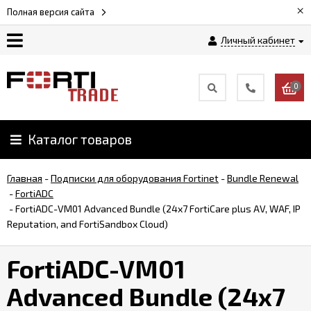
×
Полная версия сайта
Личный кабинет
Магазин
0
Новости
Каталог товаров
Услуги
Главная
-
Подписки для оборудования Fortinet
-
Bundle Renewal
Как
-
FortiADC
заказать
-
FortiADC-VM01 Advanced Bundle (24x7 FortiCare plus AV, WAF, IP
Reputation, and FortiSandbox Cloud)
Доставка
FortiADC-VM01
и
оплата
Advanced Bundle (24x7