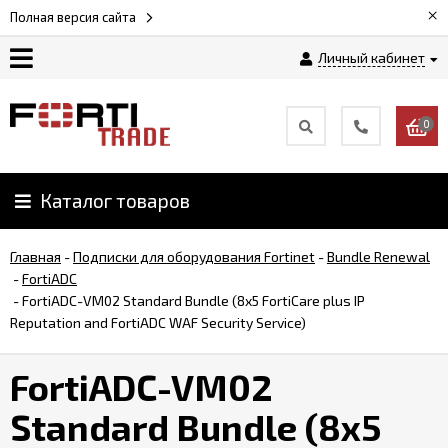
×
Полная версия сайта
Личный кабинет
Магазин
0
Новости
Каталог товаров
Услуги
Главная
-
Подписки для оборудования Fortinet
-
Bundle Renewal
Как
-
FortiADC
заказать
-
FortiADC-VM02 Standard Bundle (8x5 FortiCare plus IP
Reputation and FortiADC WAF Security Service)
Доставка
FortiADC-VM02
и
оплата
Standard Bundle (8x5