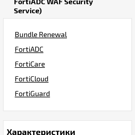
FortiADC WAF Security
Service)
Bundle Renewal
FortiADC
FortiCare
FortiCloud
FortiGuard
Характеристики