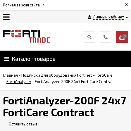
×
Полная версия сайта
Личный кабинет
Магазин
0
Новости
Каталог товаров
Услуги
Главная
-
Подписки для оборудования Fortinet
-
FortiCare
Как
-
FortiAnalyzer
-
FortiAnalyzer-200F 24x7 FortiCare Contract
заказать
FortiAnalyzer-200F 24x7
Доставка
FortiCare Contract
и
оплата
Оставить отзыв