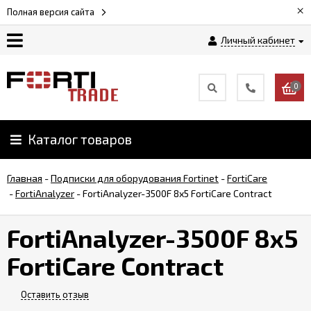
×
Полная версия сайта
Личный кабинет
Магазин
0
Новости
Каталог товаров
Услуги
Главная
-
Подписки для оборудования Fortinet
-
FortiCare
Как
-
FortiAnalyzer
-
FortiAnalyzer-3500F 8x5 FortiCare Contract
заказать
FortiAnalyzer-3500F 8x5
Доставка
FortiCare Contract
и
оплата
Оставить отзыв