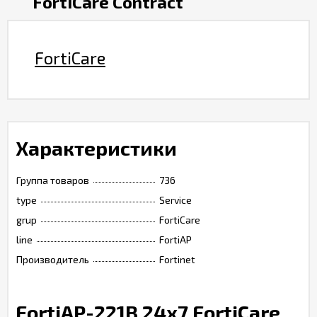
FortiCare Contract
FortiCare
Характеристики
Группа товаров
736
type
Service
grup
FortiCare
line
FortiAP
Производитель
Fortinet
FortiAP-221B 24x7 FortiCare