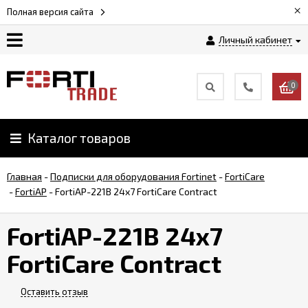
×
Полная версия сайта
Личный кабинет
Магазин
0
Новости
Каталог товаров
Услуги
Главная
-
Подписки для оборудования Fortinet
-
FortiCare
Как
-
FortiAP
-
FortiAP-221B 24x7 FortiCare Contract
заказать
FortiAP-221B 24x7
Доставка
FortiCare Contract
и
оплата
Оставить отзыв