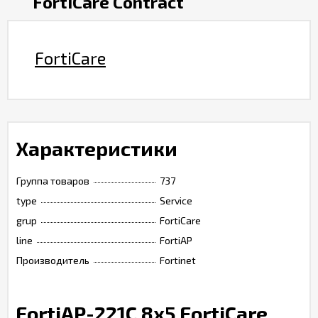
FortiCare Contract
FortiCare
Характеристики
Группа товаров
737
type
Service
grup
FortiCare
line
FortiAP
Производитель
Fortinet
FortiAP-221C 8x5 FortiCare