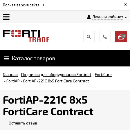
×
Полная версия сайта
Личный кабинет
Магазин
0
Новости
Каталог товаров
Услуги
Главная
-
Подписки для оборудования Fortinet
-
FortiCare
Как
-
FortiAP
-
FortiAP-221C 8x5 FortiCare Contract
заказать
FortiAP-221C 8x5
Доставка
FortiCare Contract
и
оплата
Оставить отзыв