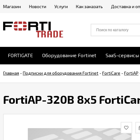
Магазин
Новости
Услуги
Как заказать
Доставка и о
FORTIGATE
Оборудование Fortinet
SaaS-сервисы 
Главная
-
Подписки для оборудования Fortinet
-
FortiCare
-
FortiAP
FortiAP-320B 8x5 FortiCa