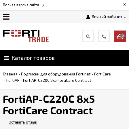
×
Полная версия сайта
Личный кабинет
Магазин
0
Новости
Каталог товаров
Услуги
Главная
-
Подписки для оборудования Fortinet
-
FortiCare
Как
-
FortiAP
-
FortiAP-C220C 8x5 FortiCare Contract
заказать
FortiAP-C220C 8x5
Доставка
FortiCare Contract
и
оплата
Оставить отзыв