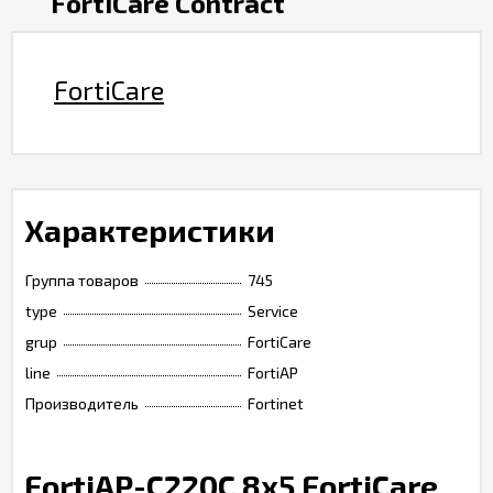
FortiCare Contract
FortiCare
Характеристики
Группа товаров
745
type
Service
grup
FortiCare
line
FortiAP
Производитель
Fortinet
FortiAP-C220C 8x5 FortiCare