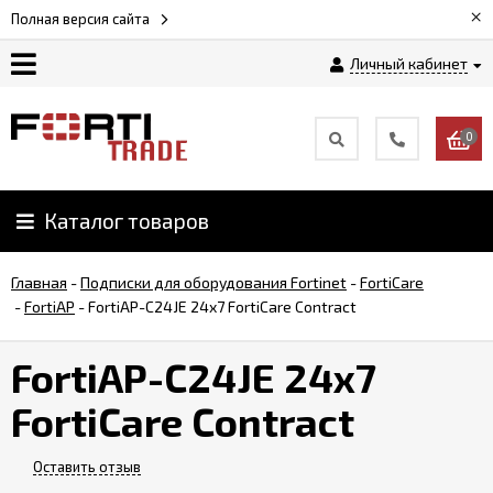
×
Полная версия сайта
Личный кабинет
Магазин
0
Новости
Каталог товаров
Услуги
Главная
-
Подписки для оборудования Fortinet
-
FortiCare
Как
-
FortiAP
-
FortiAP-C24JE 24x7 FortiCare Contract
заказать
FortiAP-C24JE 24x7
Доставка
FortiCare Contract
и
оплата
Оставить отзыв