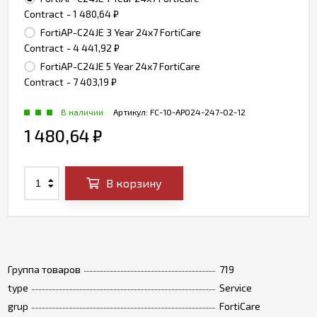
Contract
- 1 480,64
₽
FortiAP-C24JE 3 Year 24x7 FortiCare
Contract
- 4 441,92
₽
FortiAP-C24JE 5 Year 24x7 FortiCare
Contract
- 7 403,19
₽
В наличии
Артикул:
FC-10-AP024-247-02-12
1 480,64
₽
В корзину
Группа товаров
719
type
Service
grup
FortiCare