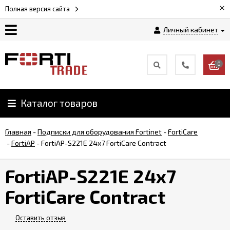
×
Полная версия сайта
Личный кабинет
Магазин
0
Новости
Каталог товаров
Услуги
Главная
-
Подписки для оборудования Fortinet
-
FortiCare
Как
-
FortiAP
-
FortiAP-S221E 24x7 FortiCare Contract
заказать
FortiAP-S221E 24x7
Доставка
FortiCare Contract
и
оплата
Оставить отзыв