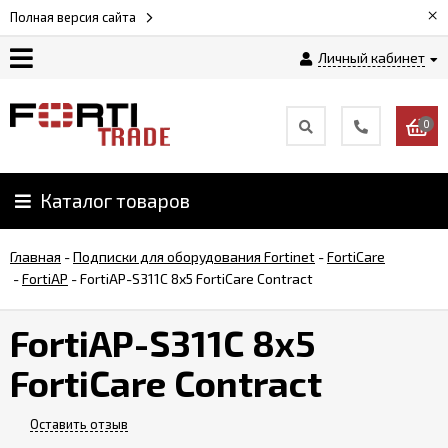
×
Полная версия сайта
Личный кабинет
Магазин
0
Новости
Каталог товаров
Услуги
Главная
-
Подписки для оборудования Fortinet
-
FortiCare
Как
-
FortiAP
-
FortiAP-S311C 8x5 FortiCare Contract
заказать
FortiAP-S311C 8x5
Доставка
FortiCare Contract
и
оплата
Оставить отзыв