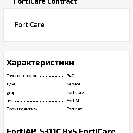
FortiCare Contract
FortiCare
Характеристики
Группа товаров
747
type
Service
grup
FortiCare
line
FortiAP
Производитель
Fortinet
FortiAP-S311C 8x5 FortiCare