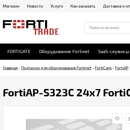
Магазин
Новости
Услуги
Как заказать
Доставка и о
FORTIGATE
Оборудование Fortinet
SaaS-сервисы 
Главная
-
Подписки для оборудования Fortinet
-
FortiCare
-
FortiAP
FortiAP-S323C 24x7 Forti