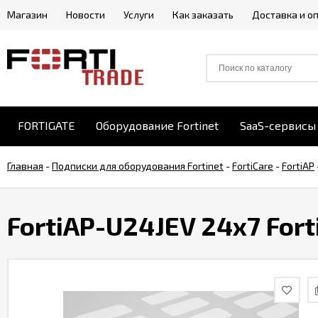
Магазин
Новости
Услуги
Как заказать
Доставка и о
FORTIGATE
Оборудование Fortinet
SaaS-сервисы 
Главная
-
Подписки для оборудования Fortinet
-
FortiCare
-
FortiAP
FortiAP-U24JEV 24x7 Fort