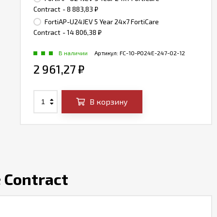
Contract
- 8 883,83
₽
FortiAP-U24JEV 5 Year 24x7 FortiCare
Contract
- 14 806,38
₽
В наличии
Артикул:
FC-10-P024E-247-02-12
2 961,27
₽
В корзину
 Contract