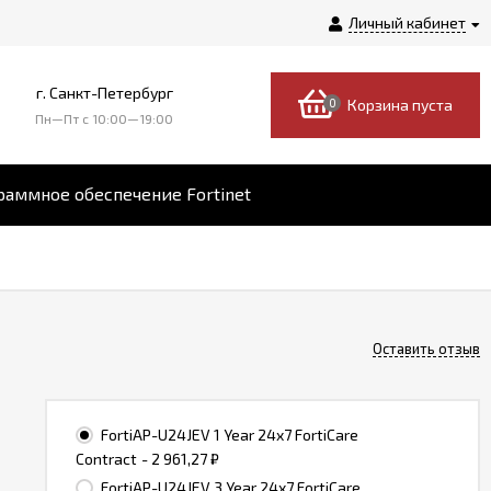
Личный кабинет
г. Санкт-Петербург
0
Корзина пуста
Пн—Пт c 10:00—19:00
аммное обеспечение Fortinet
Оставить отзыв
FortiAP-U24JEV 1 Year 24x7 FortiCare
Contract
- 2 961,27
₽
FortiAP-U24JEV 3 Year 24x7 FortiCare