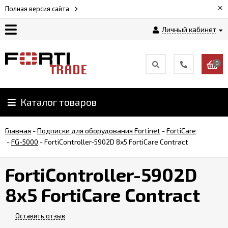
×
Полная версия сайта
Личный кабинет
Магазин
0
Новости
Каталог товаров
Услуги
Главная
-
Подписки для оборудования Fortinet
-
FortiCare
Как
-
FG-5000
-
FortiController-5902D 8x5 FortiCare Contract
заказать
FortiController-5902D
Доставка
8x5 FortiCare Contract
и
оплата
Оставить отзыв