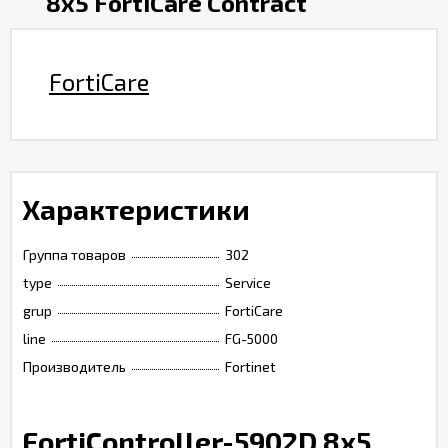
8x5 FortiCare Contract
FortiCare
Характеристики
Группа товаров
302
type
Service
grup
FortiCare
line
FG-5000
Производитель
Fortinet
FortiController-5902D 8x5