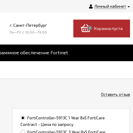
Личный кабинет
г. Санкт-Петербург
0
Корзина пуста
Пн—Пт c 10:00—19:00
аммное обеспечение Fortinet
Оставить отзыв
FortiController-5913C 1 Year 8x5 FortiCare
Contract
- Цена по запросу
FortiController-5913C 3 Year 8x5 FortiCare