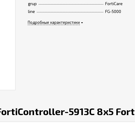
grup
FortiCare
line
FG-5000
Подробные характеристики
rtiController-5913C 8x5 Fort