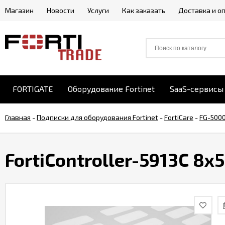
Магазин
Новости
Услуги
Как заказать
Доставка и о
FORTIGATE
Оборудование Fortinet
SaaS-сервисы 
Главная
-
Подписки для оборудования Fortinet
-
FortiCare
-
FG-500
FortiController-5913C 8x5