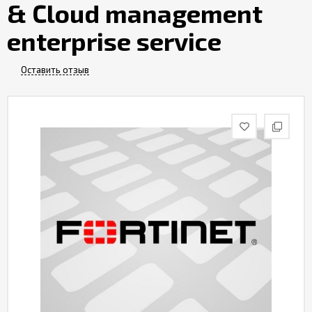
& Cloud management
Контакты
enterprise service
Оставить отзыв