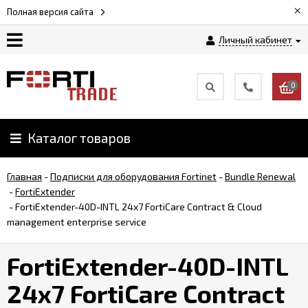
×
Полная версия сайта
Личный кабинет
Магазин
0
Новости
Каталог товаров
Услуги
Главная
-
Подписки для оборудования Fortinet
-
Bundle Renewal
Как
-
FortiExtender
заказать
-
FortiExtender-40D-INTL 24x7 FortiCare Contract & Cloud
management enterprise service
Доставка
FortiExtender-40D-INTL
и
оплата
24x7 FortiCare Contract