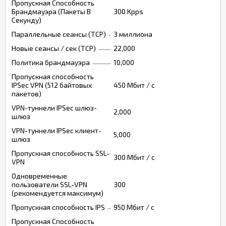
Пропускная Способность
Брандмауэра (Пакеты В
300 Kpps
Секунду)
Параллельные сеансы (TCP)
3 миллиона
Новые сеансы / сек (TCP)
22,000
Политика брандмауэра
10,000
Пропускная способность
IPSec VPN (512 байтовых
450 Мбит / с
пакетов)
VPN-туннели IPSec шлюз-
2,000
шлюз
VPN-туннели IPSec клиент-
5,000
шлюз
Пропускная способность SSL-
300 Мбит / с
VPN
Одновременные
пользователи SSL-VPN
300
(рекомендуется максимум)
Пропускная способность IPS
950 Мбит / с
Пропускная Способность