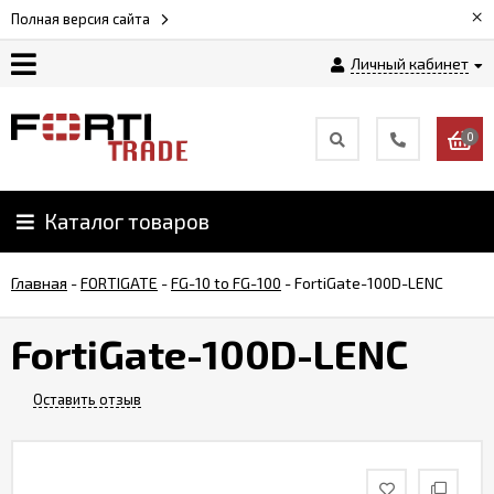
×
Полная версия сайта
Личный кабинет
Магазин
0
Новости
Каталог товаров
Услуги
Главная
-
FORTIGATE
-
FG-10 to FG-100
-
FortiGate-100D-LENC
Как
заказать
FortiGate-100D-LENC
Доставка
Оставить отзыв
и
оплата