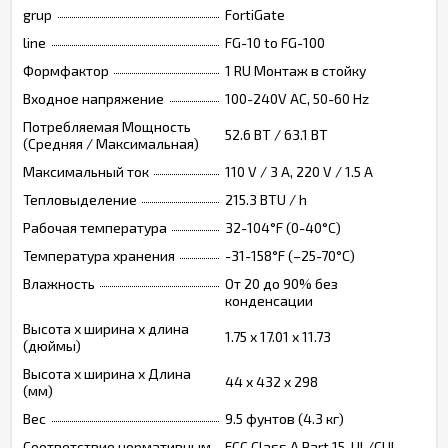
grup
FortiGate
line
FG-10 to FG-100
Формфактор
1 RU Монтаж в стойку
Входное напряжение
100-240V AC, 50-60 Hz
Потребляемая Мощность
52.6 ВТ / 63.1 ВТ
(Средняя / Максимальная)
Максимальный ток
110 V / 3 A, 220 V / 1.5 A
Тепловыделение
215.3 BTU / h
Рабочая температура
32-104°F (0-40°C)
Температура хранения
-31-158°F (–25-70°C)
Влажность
От 20 до 90% без
конденсации
Высота х ширина х длина
1.75 x 17.01 x 11.73
(дюймы)
Высота х ширина х Длина
44 x 432 x 298
(мм)
Вес
9.5 фунтов (4.3 кг)
Соответствие нормативным
FCC Class A Part 15, UL/CUL,