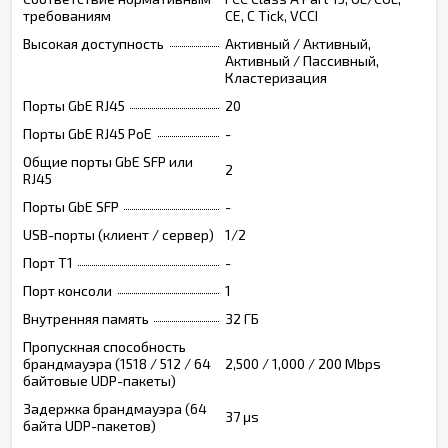
требованиям
CE, C Tick, VCCI
Высокая доступность
Активный / Активный,
Активный / Пассивный,
Кластеризация
Порты GbE RJ45
20
Порты GbE RJ45 PoE
-
Общие порты GbE SFP или
2
RJ45
Порты GbE SFP
-
USB-порты (клиент / сервер)
1/2
Порт T1
-
Порт консоли
1
Внутренняя память
32 ГБ
Пропускная способность
брандмауэра (1518 / 512 / 64
2,500 / 1,000 / 200 Mbps
байтовые UDP-пакеты)
Задержка брандмауэра (64
37 μs
байта UDP-пакетов)