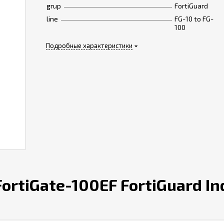
grup
FortiGuard
line
FG-10 to FG-
100
Подробные характеристики
rtiGate-100EF FortiGuard Ind