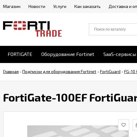
Магазин
Новости
Услуги
Как заказать
Доставка и о
FORTIGATE
Оборудование Fortinet
SaaS-сервисы 
Главная
-
Подписки для оборудования Fortinet
-
FortiGuard
-
FG-10 
FortiGate-100EF FortiGuar