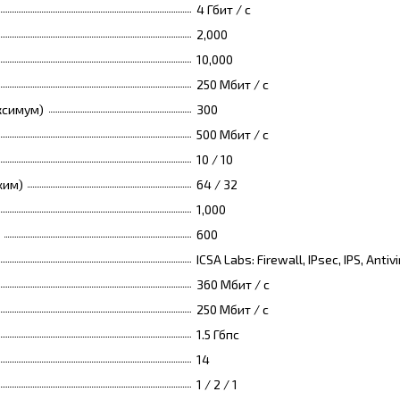
4 Гбит / с
2,000
10,000
250 Мбит / с
ксимум)
300
500 Мбит / с
10 / 10
жим)
64 / 32
1,000
600
ICSA Labs: Firewall, IPsec, IPS, Antiv
360 Мбит / с
250 Мбит / с
1.5 Гбпс
14
1 / 2 / 1