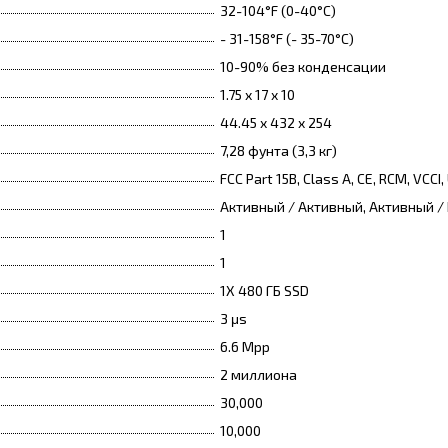
32-104°F (0-40°C)
- 31-158°F (- 35-70°C)
10-90% без конденсации
1.75 x 17 x 10
44.45 x 432 x 254
7,28 фунта (3,3 кг)
FCC Part 15B, Class A, CE, RCM, VCCI,
Активный / Активный, Активный /
1
1
1X 480 ГБ SSD
3 μs
6.6 Mpp
2 миллиона
30,000
10,000