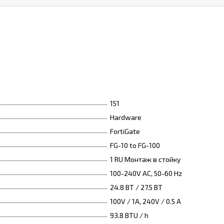
151
Hardware
FortiGate
FG-10 to FG-100
1 RU Монтаж в стойку
100-240V AC, 50-60 Hz
24.8 ВТ / 27.5 ВТ
100V / 1A, 240V / 0.5 A
93.8 BTU / h