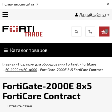
×
Полная версия сайта
Личный кабинет
Магазин
0
Новости
Каталог товаров
Услуги
Главная
-
Подписки для оборудования Fortinet
-
FortiCare
Как
-
FG-1000 to FG-4000
-
FortiGate-2000E 8x5 FortiCare Contract
заказать
FortiGate-2000E 8x5
Доставка
FortiCare Contract
и
оплата
Оставить отзыв