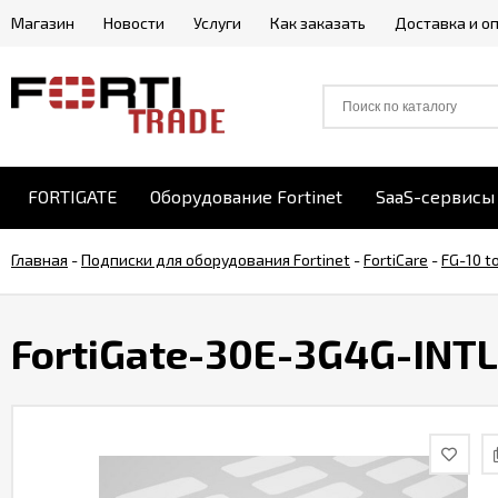
Магазин
Новости
Услуги
Как заказать
Доставка и о
FORTIGATE
Оборудование Fortinet
SaaS-сервисы 
Главная
-
Подписки для оборудования Fortinet
-
FortiCare
-
FG-10 t
FortiGate-30E-3G4G-INTL 