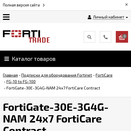
×
Полная версия сайта
Личный кабинет
Магазин
0
Новости
Каталог товаров
Услуги
Главная
-
Подписки для оборудования Fortinet
-
FortiCare
Как
-
FG-10 to FG-100
заказать
-
FortiGate-30E-3G4G-NAM 24x7 FortiCare Contract
FortiGate-30E-3G4G-
Доставка
и
NAM 24x7 FortiCare
оплата
Contract