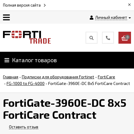
×
Полная версия сайта
Личный кабинет
Магазин
0
Новости
Каталог товаров
Услуги
Главная
-
Подписки для оборудования Fortinet
-
FortiCare
Как
-
FG-1000 to FG-4000
-
FortiGate-3960E-DC 8x5 FortiCare Contract
заказать
FortiGate-3960E-DC 8x5
Доставка
FortiCare Contract
и
оплата
Оставить отзыв