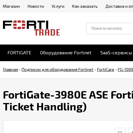
Магазин
Новости
Услуги
Как заказать
Доставка и о
FORTIGATE
Оборудование Fortinet
SaaS-сервисы 
Главная
-
Подписки для оборудования Fortinet
-
FortiCare
-
FG-1000
FortiGate-3980E ASE Fort
Ticket Handling)