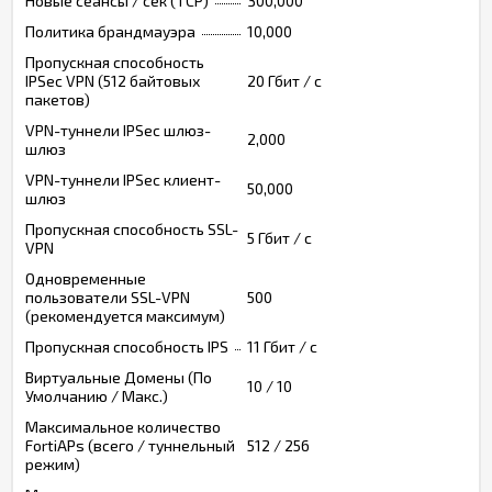
Новые сеансы / сек (TCP)
300,000
Политика брандмауэра
10,000
Пропускная способность
IPSec VPN (512 байтовых
20 Гбит / с
пакетов)
VPN-туннели IPSec шлюз-
2,000
шлюз
VPN-туннели IPSec клиент-
50,000
шлюз
Пропускная способность SSL-
5 Гбит / с
VPN
Одновременные
пользователи SSL-VPN
500
(рекомендуется максимум)
Пропускная способность IPS
11 Гбит / с
Виртуальные Домены (По
10 / 10
Умолчанию / Макс.)
Максимальное количество
FortiAPs (всего / туннельный
512 / 256
режим)