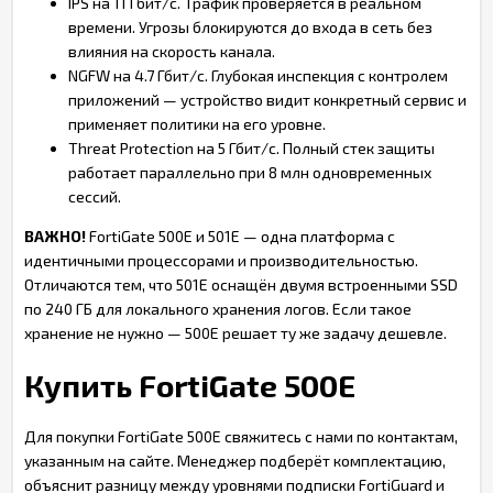
IPS на 11 Гбит/с. Трафик проверяется в реальном
времени. Угрозы блокируются до входа в сеть без
влияния на скорость канала.
NGFW на 4.7 Гбит/с. Глубокая инспекция с контролем
приложений — устройство видит конкретный сервис и
применяет политики на его уровне.
Threat Protection на 5 Гбит/с. Полный стек защиты
работает параллельно при 8 млн одновременных
сессий.
ВАЖНО!
FortiGate 500E и 501E — одна платформа с
идентичными процессорами и производительностью.
Отличаются тем, что 501E оснащён двумя встроенными SSD
по 240 ГБ для локального хранения логов. Если такое
хранение не нужно — 500E решает ту же задачу дешевле.
Купить FortiGate 500E
Для покупки FortiGate 500E свяжитесь с нами по контактам,
указанным на сайте. Менеджер подберёт комплектацию,
объяснит разницу между уровнями подписки FortiGuard и