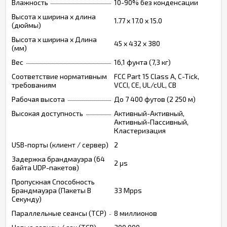
Влажность
10-90% без конденсации
Высота х ширина х длина
1.77 x 17.0 x 15.0
(дюймы)
Высота х ширина х Длина
45 x 432 x 380
(мм)
Вес
16,1 фунта (7,3 кг)
Соответствие нормативным
FCC Part 15 Class A, C-Tick,
требованиям
VCCI, CE, UL/cUL, CB
Рабочая высота
До 7 400 футов (2 250 м)
Высокая доступность
Активный-Активный,
Активный-Пассивный,
Кластеризация
USB-порты (клиент / сервер)
2
Задержка брандмауэра (64
2 μs
байта UDP-пакетов)
Пропускная Способность
Брандмауэра (Пакеты В
33 Mpps
Секунду)
Параллельные сеансы (TCP)
8 миллионов