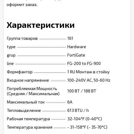
оформит заказ.
Характеристики
Группа товаров
161
type
Hardware
grup
FortiGate
line
FG-200 to FG-900
Формфактор
1 RU Монтаж в стойку
Входное напряжение
100-240V AC, 50-60 Hz
Потребляемая Мощность
100 ВТ / 188 ВТ
(Средняя / Максимальная)
Максимальный ток
6А
Тепловыделение
613 BTU / h
Рабочая температура
32-104°F (0-40°C)
Температура хранения
- 31-158°F (- 35-70°C)