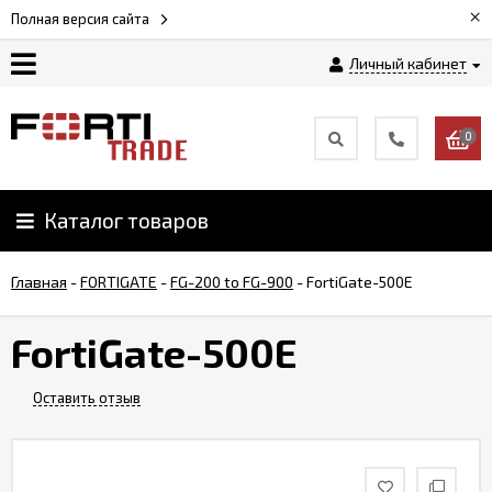
×
Полная версия сайта
Личный кабинет
Магазин
0
Новости
Каталог товаров
Услуги
Главная
-
FORTIGATE
-
FG-200 to FG-900
-
FortiGate-500E
Как
заказать
FortiGate-500E
Доставка
Оставить отзыв
и
оплата