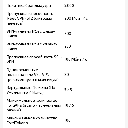
Политика брандмауэра
5,000
Пропускная способность
IPSec VPN (512 байтовых
200 Мбит / с
пакетов)
VPN-туннели IPSec шлюз-
200
шлюз
VPN-туннели IPSec клиент-
250
шлюз
Пропускная способность SSL-
100 Мбит / с
VPN
Одновременные
пользователи SSL-VPN
80
(рекомендуется максимум)
Виртуальные Домены (По
5 / 5
Умолчанию / Макс.)
Максимальное количество
FortiAPs (всего / туннельный
10 / 5
режим)
Максимальное количество
100
FortiTokens