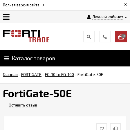
×
Полная версия сайта
Личный кабинет
Магазин
0
Новости
Каталог товаров
Услуги
Главная
-
FORTIGATE
-
FG-10 to FG-100
-
FortiGate-50E
Как
заказать
FortiGate-50E
Доставка
Оставить отзыв
и
оплата