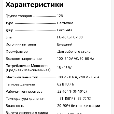
Характеристики
Группа товаров
126
type
Hardware
grup
FortiGate
line
FG-10 to FG-100
Источник питания
Внешний
Формфактор
Для рабочего стола
Входное напряжение
100-240V AC, 50-60 Hz
Потребляемая Мощность
18 / 15 W
(Средняя / Максимальная)
Максимальный ток
100 V / 0.6 A, 240 V / 0.4 A
Тепловыделение
62 BTU / h
Рабочая температура
32-104°F (0-40°C)
Температура хранения
- 31-158°F (- 35-70°C)
Влажность
20-90% без конденсации
Высота х ширина х длина