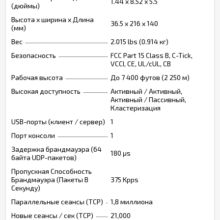
1.44 x 8.52 x 5.5
(дюймы)
Высота х ширина х Длина
36.5 x 216 x 140
(мм)
Вес
2.015 lbs (0.914 кг)
Безопасность
FCC Part 15 Class B, C-Tick,
VCCI, CE, UL/cUL, CB
Рабочая высота
До 7 400 футов (2 250 м)
Высокая доступность
Активный / Активный,
Активный / Пассивный,
Кластеризация
USB-порты (клиент / сервер)
1
Порт консоли
1
Задержка брандмауэра (64
180 μs
байта UDP-пакетов)
Пропускная Способность
Брандмауэра (Пакеты В
375 Kpps
Секунду)
Параллельные сеансы (TCP)
1,8 миллиона
Новые сеансы / сек (TCP)
21,000