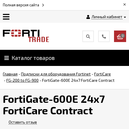
×
Полная версия сайта
Личный кабинет
Магазин
0
Новости
Каталог товаров
Услуги
Главная
-
Подписки для оборудования Fortinet
-
FortiCare
Как
-
FG-200 to FG-900
-
FortiGate-600E 24x7 FortiCare Contract
заказать
FortiGate-600E 24x7
Доставка
FortiCare Contract
и
оплата
Оставить отзыв