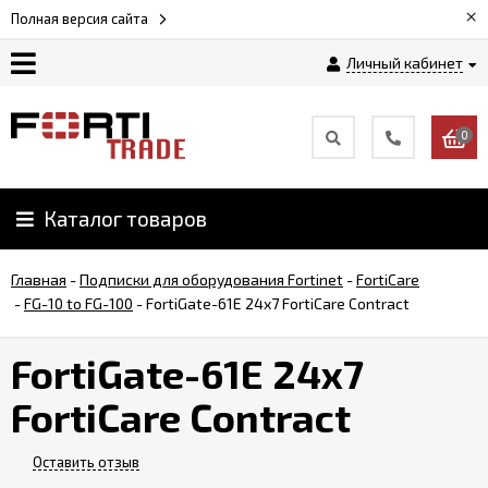
×
Полная версия сайта
Личный кабинет
Магазин
0
Новости
Каталог товаров
Услуги
Главная
-
Подписки для оборудования Fortinet
-
FortiCare
Как
-
FG-10 to FG-100
-
FortiGate-61E 24x7 FortiCare Contract
заказать
FortiGate-61E 24x7
Доставка
FortiCare Contract
и
оплата
Оставить отзыв