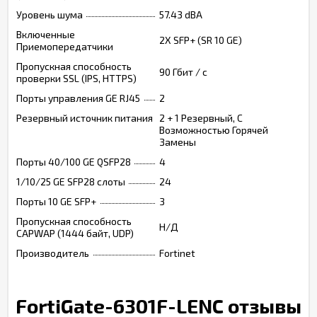
Уровень шума
57.43 dBA
Включенные
2X SFP+ (SR 10 GE)
Приемопередатчики
Пропускная способность
90 Гбит / с
проверки SSL (IPS, HTTPS)
Порты управления GE RJ45
2
Резервный источник питания
2 + 1 Резервный, С
Возможностью Горячей
Замены
Порты 40/100 GE QSFP28
4
1/10/25 GE SFP28 слоты
24
Порты 10 GE SFP+
3
Пропускная способность
Н/Д
CAPWAP (1444 байт, UDP)
Производитель
Fortinet
FortiGate-6301F-LENC отзывы