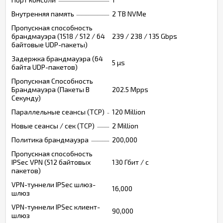
Внутренняя память
2 TB NVMe
Пропускная способность
брандмауэра (1518 / 512 / 64
239 / 238 / 135 Gbps
байтовые UDP-пакеты)
Задержка брандмауэра (64
5 µs
байта UDP-пакетов)
Пропускная Способность
Брандмауэра (Пакеты В
202.5 Mpps
Секунду)
Параллельные сеансы (TCP)
120 Million
Новые сеансы / сек (TCP)
2 Million
Политика брандмауэра
200,000
Пропускная способность
IPSec VPN (512 байтовых
130 Гбит / с
пакетов)
VPN-туннели IPSec шлюз-
16,000
шлюз
VPN-туннели IPSec клиент-
90,000
шлюз