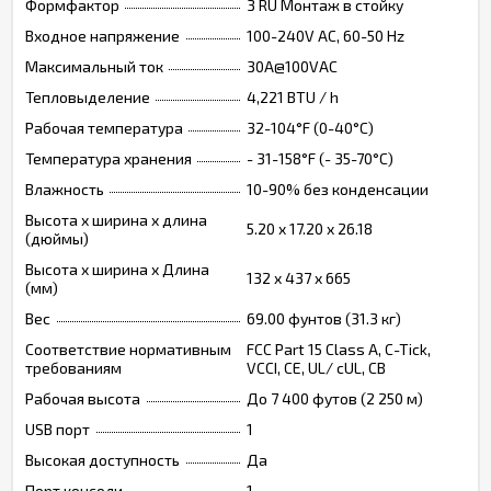
Формфактор
3 RU Монтаж в стойку
Входное напряжение
100-240V AC, 60-50 Hz
Максимальный ток
30A@100VAC
Тепловыделение
4,221 BTU / h
Рабочая температура
32-104°F (0-40°C)
Температура хранения
- 31-158°F (- 35-70°C)
Влажность
10-90% без конденсации
Высота х ширина х длина
5.20 x 17.20 x 26.18
(дюймы)
Высота х ширина х Длина
132 x 437 x 665
(мм)
Вес
69.00 фунтов (31.3 кг)
Соответствие нормативным
FCC Part 15 Class A, C-Tick,
требованиям
VCCI, CE, UL/ cUL, CB
Рабочая высота
До 7 400 футов (2 250 м)
USB порт
1
Высокая доступность
Да
Порт консоли
1