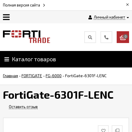
×
Полная версия сайта
Личный кабинет
Магазин
0
Новости
Каталог товаров
Услуги
Главная
-
FORTIGATE
-
FG-6000
-
FortiGate-6301F-LENC
Как
заказать
FortiGate-6301F-LENC
Доставка
Оставить отзыв
и
оплата