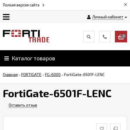
×
Полная версия сайта
Личный кабинет
Магазин
0
Новости
Каталог товаров
Услуги
Главная
-
FORTIGATE
-
FG-6000
-
FortiGate-6501F-LENC
Как
заказать
FortiGate-6501F-LENC
Доставка
Оставить отзыв
и
оплата