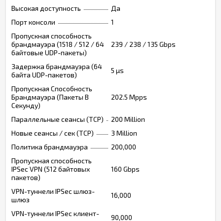
Высокая доступность
Да
Порт консоли
1
Пропускная способность
брандмауэра (1518 / 512 / 64
239 / 238 / 135 Gbps
байтовые UDP-пакеты)
Задержка брандмауэра (64
5 µs
байта UDP-пакетов)
Пропускная Способность
Брандмауэра (Пакеты В
202.5 Mpps
Секунду)
Параллельные сеансы (TCP)
200 Million
Новые сеансы / сек (TCP)
3 Million
Политика брандмауэра
200,000
Пропускная способность
IPSec VPN (512 байтовых
160 Gbps
пакетов)
VPN-туннели IPSec шлюз-
16,000
шлюз
VPN-туннели IPSec клиент-
90,000