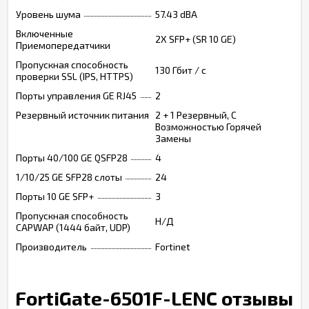
Уровень шума
57.43 dBA
Включенные
2X SFP+ (SR 10 GE)
Приемопередатчики
Пропускная способность
130 Гбит / с
проверки SSL (IPS, HTTPS)
Порты управления GE RJ45
2
Резервный источник питания
2 + 1 Резервный, С
Возможностью Горячей
Замены
Порты 40/100 GE QSFP28
4
1/10/25 GE SFP28 слоты
24
Порты 10 GE SFP+
3
Пропускная способность
Н/Д
CAPWAP (1444 байт, UDP)
Производитель
Fortinet
FortiGate-6501F-LENC отзывы