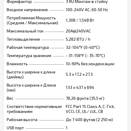
Формфактор
3 RU Монтаж в стойку
Входное напряжение
100-240V AC, 60-50 Hz
Потребляемая Мощность
1,308 / 1,548 Вт
(Средняя / Максимальная)
Максимальный ток
20A@240VAC
Тепловыделение
5,282 BTU / h
Рабочая температура
32-104°F (0-40°C)
Температура хранения
- 31-158°F (- 35-70°C)
Влажность
10-90% без конденсации
Высота х ширина х длина
5.3 x 17.2 x 27.3
(дюймы)
Высота х ширина х Длина
133 x 437 x 694
(мм)
Вес
78,26 фунта (35,5 кг)
Соответствие нормативным
FCC Part 15 Class A, C-Tick,
требованиям
VCCI, CE, UL/ cUL, CB
Рабочая высота
До 7 400 футов (2 250 м)
USB порт
1