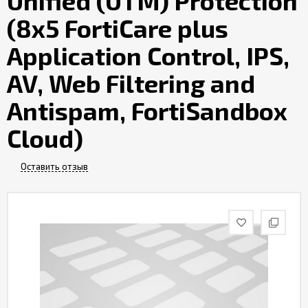
Unified (UTM) Protection
Контакты
(8x5 FortiCare plus
Application Control, IPS,
AV, Web Filtering and
Antispam, FortiSandbox
Cloud)
Оставить отзыв