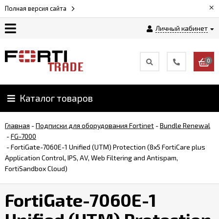
×
Полная версия сайта
Личный кабинет
Магазин
0
Новости
Каталог товаров
Услуги
Главная
-
Подписки для оборудования Fortinet
-
Bundle Renewal
Как
-
FG-7000
заказать
-
FortiGate-7060E-1 Unified (UTM) Protection (8x5 FortiCare plus
Application Control, IPS, AV, Web Filtering and Antispam,
FortiSandbox Cloud)
Доставка
и
FortiGate-7060E-1
оплата