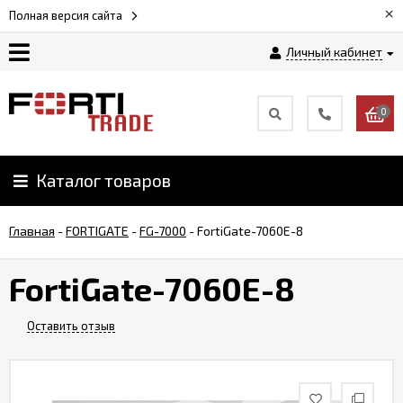
×
Полная версия сайта
Личный кабинет
Магазин
0
Новости
Каталог товаров
Услуги
Главная
-
FORTIGATE
-
FG-7000
-
FortiGate-7060E-8
Как
заказать
FortiGate-7060E-8
Доставка
Оставить отзыв
и
оплата