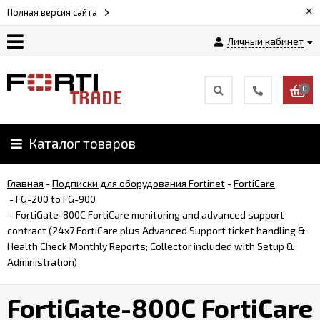
×
Полная версия сайта
Личный кабинет
Магазин
0
Новости
Каталог товаров
Услуги
Главная
-
Подписки для оборудования Fortinet
-
FortiCare
Как
-
FG-200 to FG-900
заказать
-
FortiGate-800C FortiCare monitoring and advanced support
contract (24x7 FortiCare plus Advanced Support ticket handling &
Health Check Monthly Reports; Collector included with Setup &
Доставка
Administration)
и
оплата
FortiGate-800C FortiCare