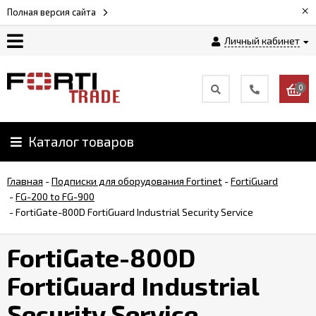
×
Полная версия сайта
Личный кабинет
Магазин
0
Новости
Каталог товаров
Услуги
Главная
-
Подписки для оборудования Fortinet
-
FortiGuard
Как
-
FG-200 to FG-900
заказать
-
FortiGate-800D FortiGuard Industrial Security Service
FortiGate-800D
Доставка
и
FortiGuard Industrial
оплата
Security Service