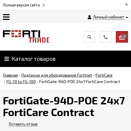
×
Полная версия сайта
Личный кабинет
Магазин
0
Новости
Каталог товаров
Услуги
Главная
-
Подписки для оборудования Fortinet
-
FortiCare
Как
-
FG-10 to FG-100
-
FortiGate-94D-POE 24x7 FortiCare Contract
заказать
FortiGate-94D-POE 24x7
Доставка
FortiCare Contract
и
оплата
Оставить отзыв