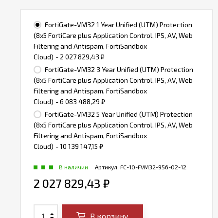
FortiGate-VM32 1 Year Unified (UTM) Protection
(8x5 FortiCare plus Application Control, IPS, AV, Web
Filtering and Antispam, FortiSandbox
Cloud)
- 2 027 829,43
₽
FortiGate-VM32 3 Year Unified (UTM) Protection
(8x5 FortiCare plus Application Control, IPS, AV, Web
Filtering and Antispam, FortiSandbox
Cloud)
- 6 083 488,29
₽
FortiGate-VM32 5 Year Unified (UTM) Protection
(8x5 FortiCare plus Application Control, IPS, AV, Web
Filtering and Antispam, FortiSandbox
Cloud)
- 10 139 147,15
₽
В наличии
Артикул:
FC-10-FVM32-956-02-12
2 027 829,43
₽
В корзину