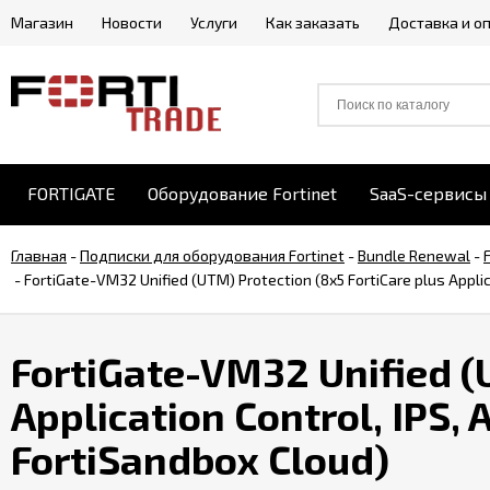
Магазин
Новости
Услуги
Как заказать
Доставка и о
FORTIGATE
Оборудование Fortinet
SaaS-сервисы 
Главная
-
Подписки для оборудования Fortinet
-
Bundle Renewal
-
-
FortiGate-VM32 Unified (UTM) Protection (8x5 FortiCare plus Applic
FortiGate-VM32 Unified (
Application Control, IPS, 
FortiSandbox Cloud)