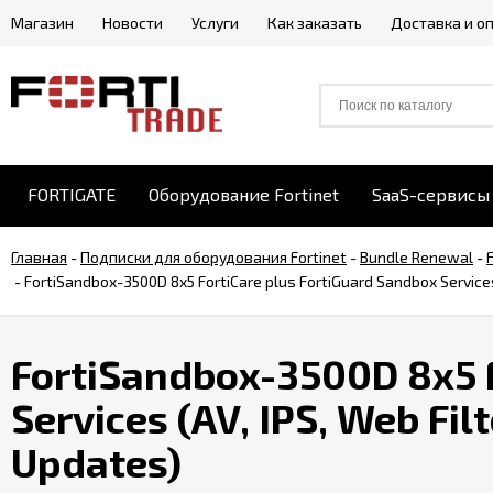
Магазин
Новости
Услуги
Как заказать
Доставка и о
FORTIGATE
Оборудование Fortinet
SaaS-сервисы 
Главная
-
Подписки для оборудования Fortinet
-
Bundle Renewal
-
-
FortiSandbox-3500D 8x5 FortiCare plus FortiGuard Sandbox Services
FortiSandbox-3500D 8x5 F
Services (AV, IPS, Web Fi
Updates)