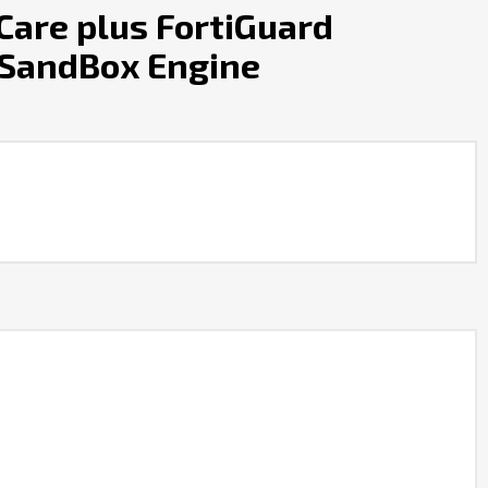
are plus FortiGuard
d SandBox Engine